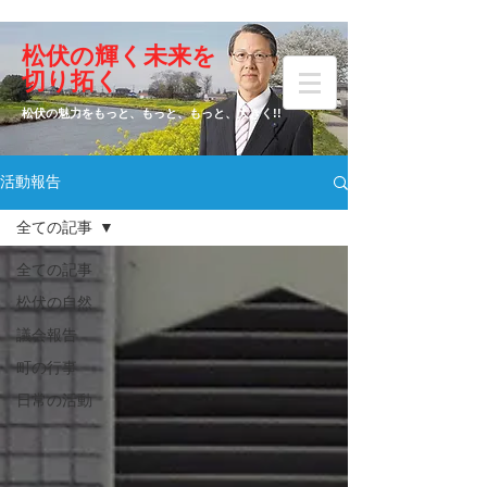
​松伏の輝く未来を
​増田 ひとし
切り拓く
松伏の魅力をもっと、もっと、もっと、大きく!!
活動報告
元松伏町議会議員
全ての記事
全ての記事
松伏の自然
議会報告
町の行事
日常の活動