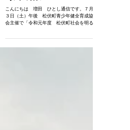
町民の集い
こんにちは 増田 ひとし通信です。７月１
３日（土）午後 松伏町青少年健全育成協議
会主催で「令和元年度 松伏町社会を明るく
する町民の集い」が中央公民館 田園ホー
ル・エローラで開催された。主催者のあいさ
つにはじまり、松伏町長、さいたま保護観察
所企画調整課長、吉川警察署長、松伏町...