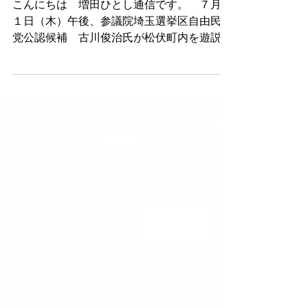
主党公認候補 古川俊治
氏立会演説会
こんにちは 増田ひとし通信です。 ７月１
１日（木）午後、参議院埼玉選挙区自由民主
党公認候補 古川俊治氏が松伏町内を遊説さ
れた。立会演説会も開催され、小雨降る中に
もかかわらず、約１００人の有権者の方々が
集まり熱心に耳を傾けられていた。三ツ林ひ
ろみ衆議院議員、松沢 正埼玉県議会...