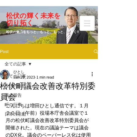
​松伏の輝く未来を
​増田 ひとし
切り拓く
松伏の魅力をもっと、もっと、もっと、大きく!!
Post
元松伏町議会議員
全ての記事
ひとし
全ての記事
Jan 20, 2023
1 min read
松伏町議会改善改革特別委
松伏の自然
員会
議会報告
町の行事
こんにちは増田ひとし通信です。１月
２０日（午前）役場本庁舎会議室で１
日常の活動
月の松伏町議会改善改革特別委員会が
開催された。現在の議論テーマは議会
のDX化。議会のペーパーレス化は使用