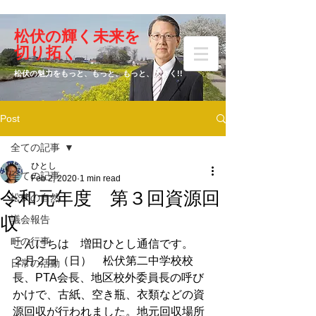
​松伏の輝く未来を
​増田 ひとし
切り拓く
松伏の魅力をもっと、もっと、もっと、大きく!!
Post
元松伏町議会議員
全ての記事
ひとし
全ての記事
Feb 2, 2020
1 min read
令和元年度 第３回資源回
松伏の自然
収
議会報告
町の行事
こんにちは　増田ひとし通信です。　
２月２日（日）　松伏第二中学校校
日常の活動
長、PTA会長、地区校外委員長の呼び
かけで、古紙、空き瓶、衣類などの資
源回収が行われました。地元回収場所