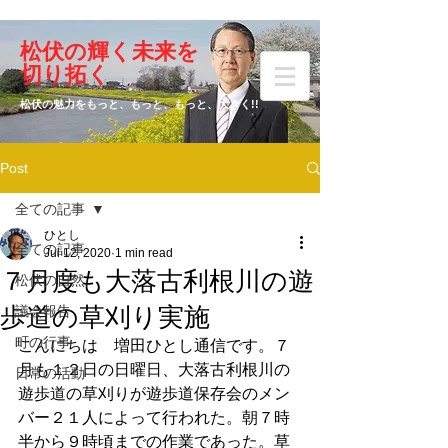
​松伏の輝く未来を
​増田 ひとし
切り拓く
松伏の魅力をもっと、もっと、もっと、大きく!!
Post
元松伏町議会議員
全ての記事
ひとし
全ての記事
Jul 12, 2020
1 min read
７月度も大落古利根川の遊
松伏の自然
歩道の草刈り実施
議会報告
町の行事
こんにちは　増田ひとし通信です。７
月も１２日の日曜日、大落古利根川の
日常の活動
遊歩道の草刈りが遊歩道保存会のメン
バー２１人によって行われた。朝７時
半から９時頃までの作業であった。草