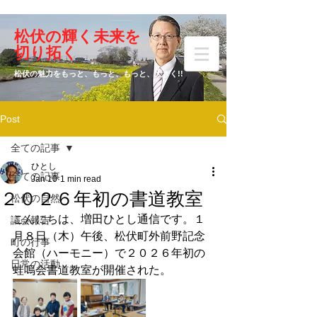
​松伏の輝く未来を
​増田 ひとし
切り拓く
松伏の魅力をもっと、もっと、もっと、大きく!!
Post
元松伏町議会議員
全ての記事
ひとし
全ての記事
Jan 10
1 min read
２０２６年初の書道教室
松伏の自然
こんにちは、増田ひとし通信です。１
議会報告
月８日（木）午後、松伏町外前野記念
町の行事
会館（ハーモニー）で２０２６年初の
日常の活動
蛙鳴会書道教室が開催された。