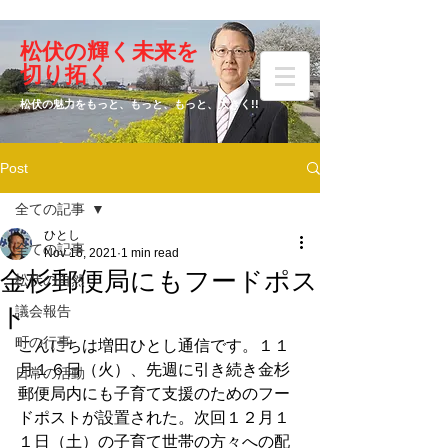
​松伏の輝く未来を
​増田 ひとし
切り拓く
松伏の魅力をもっと、もっと、もっと、大きく!!
Post
元松伏町議会議員
全ての記事
ひとし
全ての記事
Nov 16, 2021
1 min read
金杉郵便局にもフードポス
松伏の自然
ト
議会報告
町の行事
こんにちは増田ひとし通信です。１１
月１６日（火）、先週に引き続き金杉
日常の活動
郵便局内にも子育て支援のためのフー
ドポストが設置された。次回１２月１
１日（土）の子育て世帯の方々への配