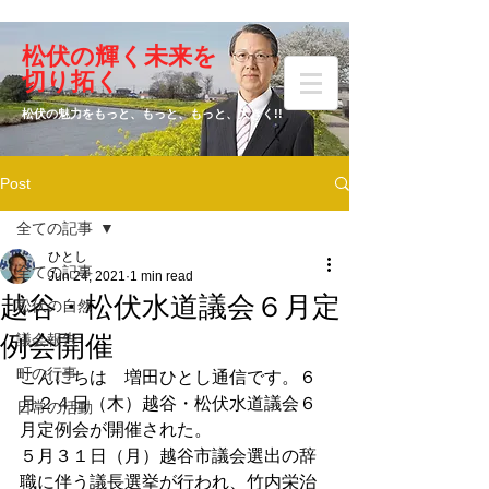
​松伏の輝く未来を
​増田 ひとし
切り拓く
松伏の魅力をもっと、もっと、もっと、大きく!!
Post
元松伏町議会議員
全ての記事
ひとし
全ての記事
Jun 24, 2021
1 min read
越谷・松伏水道議会６月定
松伏の自然
例会開催
議会報告
町の行事
こんにちは　増田ひとし通信です。６
月２４日（木）越谷・松伏水道議会６
日常の活動
月定例会が開催された。
５月３１日（月）越谷市議会選出の辞
職に伴う議長選挙が行われ、竹内栄治