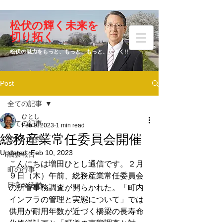
​松伏の輝く未来を
​増田 ひとし
切り拓く
松伏の魅力をもっと、もっと、もっと、大きく!!
Post
元松伏町議会議員
全ての記事
ひとし
全ての記事
Feb 9, 2023
1 min read
総務産業常任委員会開催
松伏の自然
Updated:
Feb 10, 2023
議会報告
こんにちは増田ひとし通信です。２月
町の行事
９日（木）午前、総務産業常任委員会
日常の活動
の所管事務調査が開らかれた。「町内
インフラの管理と実態について」では
供用が耐用年数が近づく橋梁の長寿命