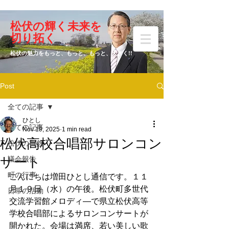
​松伏の輝く未来を
​増田 ひとし
切り拓く
松伏の魅力をもっと、もっと、もっと、大きく!!
Post
元松伏町議会議員
全ての記事
ひとし
全ての記事
Nov 19, 2025
1 min read
松伏高校合唱部サロンコン
松伏の自然
サート
議会報告
町の行事
こんにちは増田ひとし通信です。１１
月１９日（水）の午後。松伏町多世代
日常の活動
交流学習館メロディ―で県立松伏高等
学校合唱部によるサロンコンサートが
開かれた。会場は満席、若い美しい歌