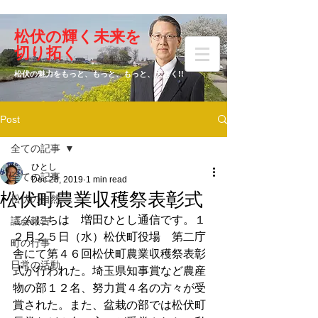
​松伏の輝く未来を
​増田 ひとし
切り拓く
松伏の魅力をもっと、もっと、もっと、大きく!!
Post
元松伏町議会議員
全ての記事
ひとし
全ての記事
Dec 26, 2019
1 min read
松伏町農業収穫祭表彰式
松伏の自然
こんにちは　増田ひとし通信です。１
議会報告
２月２５日（水）松伏町役場　第二庁
町の行事
舎にて第４６回松伏町農業収穫祭表彰
日常の活動
式が行われた。埼玉県知事賞など農産
物の部１２名、努力賞４名の方々が受
賞された。また、盆栽の部では松伏町