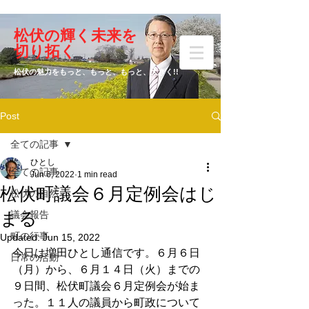
​松伏の輝く未来を
​増田 ひとし
切り拓く
松伏の魅力をもっと、もっと、もっと、大きく!!
Post
元松伏町議会議員
全ての記事
ひとし
全ての記事
Jun 6, 2022
1 min read
松伏町議会６月定例会はじ
松伏の自然
まる
議会報告
町の行事
Updated:
Jun 15, 2022
今日は増田ひとし通信です。６月６日
日常の活動
（月）から、６月１４日（火）までの
９日間、松伏町議会６月定例会が始ま
った。１１人の議員から町政について