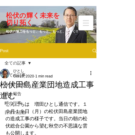
​松伏の輝く未来を
​増田 ひとし
切り拓く
松伏の魅力をもっと、もっと、もっと、大きく!!
Post
元松伏町議会議員
全ての記事
ひとし
全ての記事
Oct 19, 2020
1 min read
松伏田島産業団地造成工事
松伏の自然
進む
議会報告
町の行事
こんにちは　増田ひとし通信です。１
０月１９日（月）の松伏田島産業団地
日常の活動
の造成工事の様子です。当日の朝の松
伏総合公園から望む秋空の不思議な雲
も公開します。