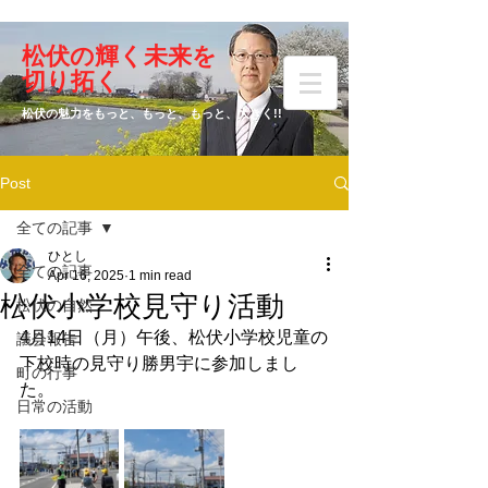
​松伏の輝く未来を
​増田 ひとし
切り拓く
松伏の魅力をもっと、もっと、もっと、大きく!!
Post
元松伏町議会議員
全ての記事
ひとし
全ての記事
Apr 16, 2025
1 min read
松伏小学校見守り活動
松伏の自然
4月14日（月）午後、松伏小学校児童の
議会報告
下校時の見守り勝男宇に参加しまし
町の行事
た。
日常の活動