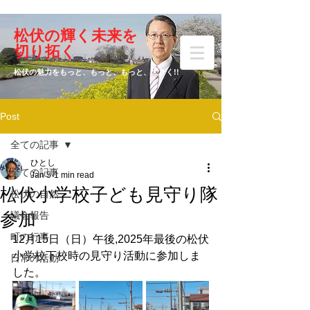
​松伏の輝く未来を
​増田 ひとし
切り拓く
松伏の魅力をもっと、もっと、もっと、大きく!!
Post
元松伏町議会議員
全ての記事
ひとし
全ての記事
Jan 5
1 min read
松伏小学校子ども見守り隊
松伏の自然
参加
議会報告
町の行事
12月15日（日）午後,2025年最後の松伏
小学校下校時の見守り活動に参加しま
日常の活動
した。