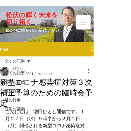
​松伏の輝く未来を
​増田 ひとし
切り拓く
松伏の魅力をもっと、もっと、もっと、大きく!!
Post
元松伏町議会議員
全ての記事
ひとし
全ての記事
Jan 27, 2021
1 min read
新型コロナ感染症対策３次
松伏の自然
補正予算のための臨時会予
議会報告
町の行事
定
日常の活動
こんにちは　増田ひとし通信です。１
月２７日（水）９時半から２月１日
（月）開催される新型コロナ感染症対