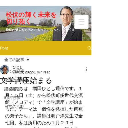
​松伏の輝く未来を
​増田 ひとし
切り拓く
松伏の魅力をもっと、もっと、もっと、大きく!!
Post
元松伏町議会議員
全ての記事
ひとし
全ての記事
Jan 29, 2022
1 min read
文学講座始まる
松伏の自然
こんにちは　増田ひとし通信です。１
議会報告
月１５日（土）から松伏町多世代交流
町の行事
館（メロディ）で「文学講座」が始ま
日常の活動
った。テーマは「個性を発揮した芭蕉
の弟子たち」、講師は明戸洋先生で全
七回。私は所用のため１月２９日