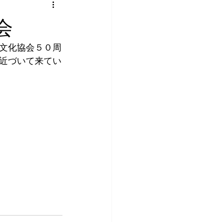
会
文化協会５０周
近づいて来てい