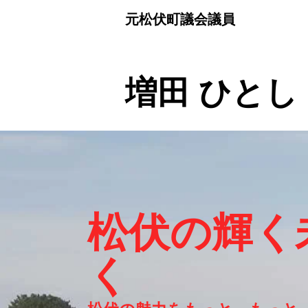
元松伏町議会議員
​増田 ひとし
​松伏の輝
く