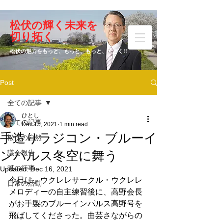
​松伏の輝く未来を
​増田 ひとし
切り拓く
松伏の魅力をもっと、もっと、もっと、大きく!!
Post
元松伏町議会議員
全ての記事
ひとし
全ての記事
Dec 15, 2021
1 min read
手造りラジコン・ブルーイ
松伏の自然
ンパルス冬空に舞う
議会報告
町の行事
Updated:
Dec 16, 2021
今日は、ウクレレサークル・ウクレレ
日常の活動
メロディーの自主練習後に、高野会長
がお手製のブルーインパルス高野号を
飛ばしてくださった。曲芸さながらの