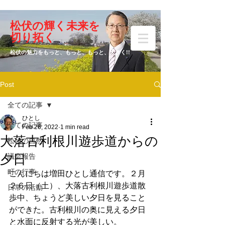
​松伏の輝く未来を
​増田 ひとし
切り拓く
松伏の魅力をもっと、もっと、もっと、大きく!!
Post
元松伏町議会議員
全ての記事
ひとし
全ての記事
Feb 26, 2022
1 min read
大落古利根川遊歩道からの
松伏の自然
夕日
議会報告
町の行事
こんにちは増田ひとし通信です。２月
２６日（土）、大落古利根川遊歩道散
日常の活動
歩中、ちょうど美しい夕日を見ること
ができた。古利根川の奥に見える夕日
と水面に反射する光が美しい。