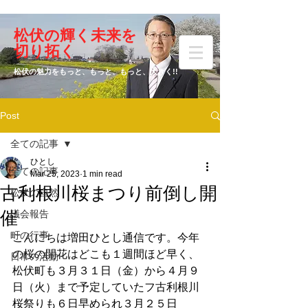
​松伏の輝く未来を
​増田 ひとし
切り拓く
松伏の魅力をもっと、もっと、もっと、大きく!!
Post
元松伏町議会議員
全ての記事
ひとし
全ての記事
Mar 25, 2023
1 min read
古利根川桜まつり前倒し開
松伏の自然
催
議会報告
町の行事
こんにちは増田ひとし通信です。今年
の桜の開花はどこも１週間ほど早く、
日常の活動
松伏町も３月３１日（金）から４月９
日（火）まで予定していたフ古利根川
桜祭りも６日早められ３月２５日