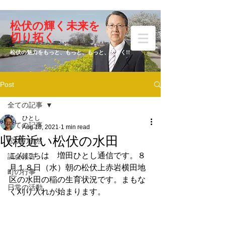
​松伏の輝く未来を
​増田 ひとし
切り拓く
松伏の魅力をもっと、もっと、もっと、大きく!!
Post
元松伏町議会議員
全ての記事
ひとし
全ての記事
Aug 18, 2021
1 min read
収穫近い松伏の水田
松伏の自然
こんにちは　増田ひとし通信です。８
議会報告
月１８日（水）朝の松伏上赤岩横田地
町の行事
区の水田の稲の生育状況です。まもな
日常の活動
く刈り入れが始まります。