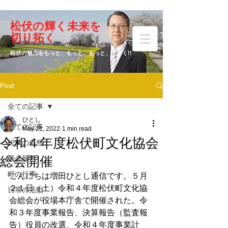
​松伏の輝く未来を
​増田 ひとし
切り拓く
松伏の魅力をもっと、もっと、もっと、大きく!!
Post
元松伏町議会議員
全ての記事
ひとし
全ての記事
May 21, 2022
1 min read
令和４年度松伏町文化協会
松伏の自然
総会開催
議会報告
町の行事
こんにちは増田ひとし通信です。５月
２１日（土）令和４年度松伏町文化協
日常の活動
会総会が役場本庁舎で開催された。令
和３年度事業報告、決算報告（監査報
告）役員の改選、令和４年度事業計