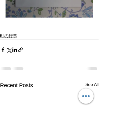
町の行事
See All
Recent Posts