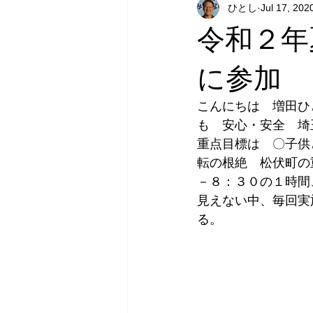
ひとし
Jul 17, 202
令和２年
に参加
こんにちは　増田ひ
も　安心・安全　埼
重点目標は　〇子供
転の根絶　松伏町の
－８：３０の１時間
見えない中、毎回実
る。