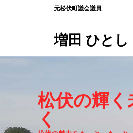
元松伏町議会議員
​増田 ひとし
​松伏の輝
く